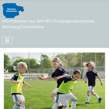
Informationen aus dem BFV Kreisjugendausschuss
Nürnberg/Frankenhöhe